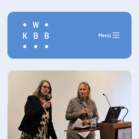
Aktuelles
Angebote
Menü
Termine
Mentor*innen im KW-BB
Weiterbildung
Allgemeinmedizin
Weiterbildung Pädiatrie
Externe
Veranstaltungshinweise
Links und Downloads
FAQ
Über uns
Kontakt