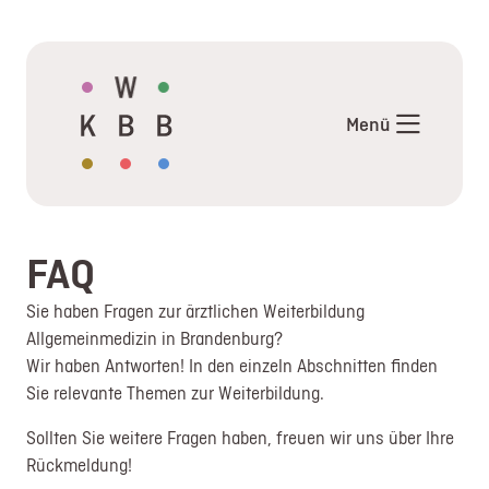
Aktuelles
Angebote
Menü
Termine
Mentor*innen im KW-BB
Weiterbildung
Allgemeinmedizin
FAQ
Weiterbildung Pädiatrie
Externe
Sie haben Fragen zur ärztlichen Weiterbildung
Allgemeinmedizin in Brandenburg?
Veranstaltungshinweise
Wir haben Antworten! In den einzeln Abschnitten finden
Links und Downloads
Sie relevante Themen zur Weiterbildung.
FAQ
Über uns
Sollten Sie weitere Fragen haben, freuen wir uns über Ihre
Rückmeldung!
Kontakt