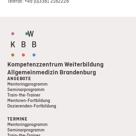
Telefax: +49 (0)3381 2182228
Login
Registrierung
Impressum
Datenschutz
Kompetenzzentrum Weiterbildung
Allgemeinmedizin Brandenburg
ANGEBOTE
Mentoringprogramm
Seminarprogramm
Train-the-Trainer
Mentoren-Fortbildung
Dozierenden-Fortbildung
TERMINE
Mentoringprogramm
Seminarprogramm
Train-the-Trainer