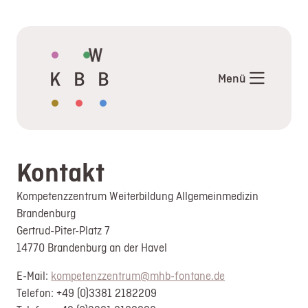
Aktuelles
Angebote
Menü
Termine
Mentor*innen im KW-BB
Weiterbildung
Allgemeinmedizin
Kontakt
Weiterbildung Pädiatrie
Externe
Kompetenzzentrum Weiterbildung Allgemeinmedizin
Brandenburg
Veranstaltungshinweise
Gertrud-Piter-Platz 7
Links und Downloads
14770 Brandenburg an der Havel
FAQ
Über uns
E-Mail:
kompetenzzentrum@mhb-fontane.de
Telefon: +49 (0)3381 2182209
Kontakt