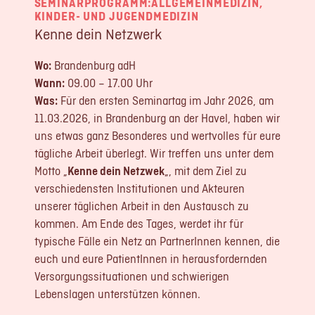
SEMINARPROGRAMM:
ALLGEMEINMEDIZIN
,
LOGIN
KINDER- UND JUGENDMEDIZIN
Kenne dein Netzwerk
REGISTRIERUNG
Wo:
Brandenburg adH
Wann:
09.00 – 17.00 Uhr
Impressum
Datenschutz
Was:
Für den ersten Seminartag im Jahr 2026, am
11.03.2026, in Brandenburg an der Havel, haben wir
uns etwas ganz Besonderes und wertvolles für eure
tägliche Arbeit überlegt. Wir treffen uns unter dem
Motto „
Kenne dein Netzwek
„, mit dem Ziel zu
verschiedensten Institutionen und Akteuren
unserer täglichen Arbeit in den Austausch zu
kommen. Am Ende des Tages, werdet ihr für
typische Fälle ein Netz an PartnerInnen kennen, die
euch und eure PatientInnen in herausfordernden
Versorgungssituationen und schwierigen
Lebenslagen unterstützen können.