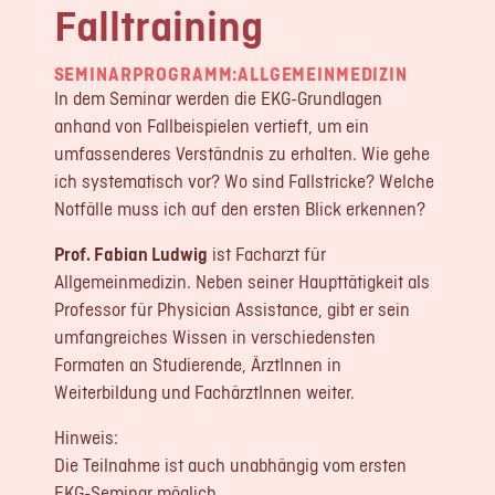
Falltraining
LOGIN
REGISTRIERUNG
SEMINARPROGRAMM:
ALLGEMEINMEDIZIN
In dem Seminar werden die EKG-Grundlagen
anhand von Fallbeispielen vertieft, um ein
Impressum
umfassenderes Verständnis zu erhalten. Wie gehe
Datenschutz
ich systematisch vor? Wo sind Fallstricke? Welche
Notfälle muss ich auf den ersten Blick erkennen?
Prof. Fabian Ludwig
ist Facharzt für
Allgemeinmedizin. Neben seiner Haupttätigkeit als
Professor für Physician Assistance, gibt er sein
umfangreiches Wissen in verschiedensten
Formaten an Studierende, ÄrztInnen in
Weiterbildung und FachärztInnen weiter.
Hinweis:
Die Teilnahme ist auch unabhängig vom ersten
EKG-Seminar möglich.