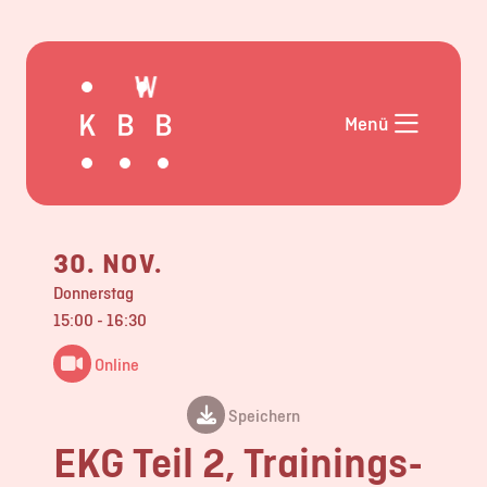
Aktuelles
Angebote
Menü
Termine
Mentor*innen im KW-BB
Weiterbildung
Allgemeinmedizin
30. NOV.
Weiterbildung Pädiatrie
Donnerstag
Externe
15:00 - 16:30
Veranstaltungshinweise
Online
Links und Downloads
FAQ
Speichern
Über uns
EKG Teil 2, Trainings-
Kontakt