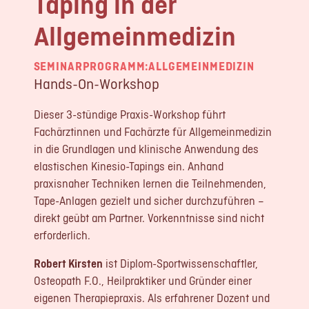
Taping in der
LOGIN
Allgemeinmedizin
REGISTRIERUNG
SEMINARPROGRAMM:
ALLGEMEINMEDIZIN
Hands-On-Workshop
Impressum
Datenschutz
Dieser 3-stündige Praxis-Workshop führt
Fachärztinnen und Fachärzte für Allgemeinmedizin
in die Grundlagen und klinische Anwendung des
elastischen Kinesio-Tapings ein. Anhand
praxisnaher Techniken lernen die Teilnehmenden,
Tape-Anlagen gezielt und sicher durchzuführen –
direkt geübt am Partner. Vorkenntnisse sind nicht
erforderlich.
Robert Kirsten
ist Diplom-Sportwissenschaftler,
Osteopath F.O., Heilpraktiker und Gründer einer
eigenen Therapiepraxis. Als erfahrener Dozent und