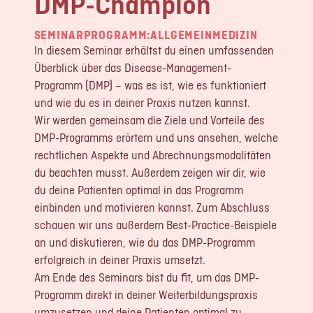
DMP-Champion
LOGIN
SEMINARPROGRAMM:
ALLGEMEINMEDIZIN
REGISTRIERUNG
In diesem Seminar erhältst du einen umfassenden
Überblick über das Disease-Management-
Programm (DMP) – was es ist, wie es funktioniert
Impressum
Datenschutz
und wie du es in deiner Praxis nutzen kannst.
Wir werden gemeinsam die Ziele und Vorteile des
DMP-Programms erörtern und uns ansehen, welche
rechtlichen Aspekte und Abrechnungsmodalitäten
du beachten musst. Außerdem zeigen wir dir, wie
du deine Patienten optimal in das Programm
einbinden und motivieren kannst. Zum Abschluss
schauen wir uns außerdem Best-Practice-Beispiele
an und diskutieren, wie du das DMP-Programm
erfolgreich in deiner Praxis umsetzt.
Am Ende des Seminars bist du fit, um das DMP-
Programm direkt in deiner Weiterbildungspraxis
umzusetzen und deine Patienten optimal zu