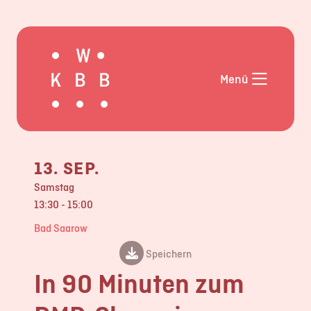
Aktuelles
Angebote
Menü
Termine
Mentor*innen im KW-BB
Weiterbildung
Allgemeinmedizin
13. SEP.
Weiterbildung Pädiatrie
Samstag
Externe
13:30 - 15:00
Veranstaltungshinweise
Bad Saarow
Links und Downloads
Speichern
FAQ
In 90 Minuten zum
Über uns
Kontakt