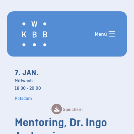
Aktuelles
Angebote
Menü
Termine
Mentor*innen im KW-BB
Weiterbildung
Allgemeinmedizin
7. JAN.
Weiterbildung Pädiatrie
Mittwoch
Externe
18:30 - 20:00
Veranstaltungshinweise
Potsdam
Links und Downloads
Speichern
FAQ
Mentoring, Dr. Ingo
Über uns
Kontakt