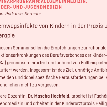
MINARPROGRAMM:
ALLGEMEINMEDIZIN
,
Kontakt
NDER- UND JUGENDMEDIZIN
ic-Pädiatrie-Seminar
LOGIN
emwegsinfekte von Kindern in der Praxis un
REGISTRIERUN
erapie
diesem Seminar sollen die Empfehlungen zur rationale
Impressum
Datensc
ektionserkrankungen des Berufsverbandes der Kinder
KJ) gemeinsam erörtert und anhand von Fallbeispielen
kutiert werden. Insgesamt ist das Ziel, unnötige Anti
meiden und dabei spezifische Herausforderungen bei 
endlichen nicht zu vergessen.
ere Dozentin,
Dr. Mascha Hochfeld
, arbeitet ist Fach
endmedizin und arbeitet in der Kinderarztpraxis Heil