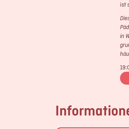
ist
Die
Päd
in 
gru
häu
19:
Information