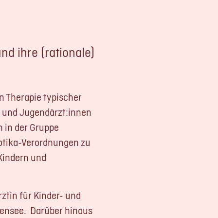
d ihre (rationale)
G
n Therapie typischer
hutz
- und Jugendärzt:innen
 in der Gruppe
biotika-Verordnungen zu
Kindern und
ärztin für Kinder- und
igensee. Darüber hinaus