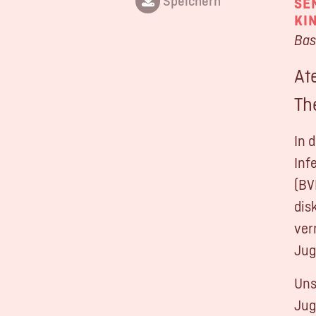
Speichern
SE
KI
Bas
At
Th
In 
Inf
(BV
dis
ver
Jug
Uns
Jug