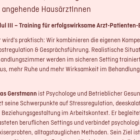
Kontakt
r angehende HausärztInnen
LOGIN
ul III – Training für erfolgswirksame Arzt-Patienten
REGISTRIERUN
r wird’s praktisch: Wir kombinieren die eigenen Komp
bstregulation & Gesprächsführung. Realistische Situ
andlungszimmer werden im sicheren Setting trainiert.
Impressum
Datensc
us, mehr Ruhe und mehr Wirksamkeit im Behandlun
as Gerstmann
ist Psychologe und Betrieblicher Gesu
zt seine Schwerpunkte auf Stressregulation, deeskal
 Beziehungsgestaltung im Arbeitskontext. Er begleite
asteten beruflichen Settings und verbindet psycholo
xiserprobten, alltagstauglichen Methoden. Sein Ziel ist