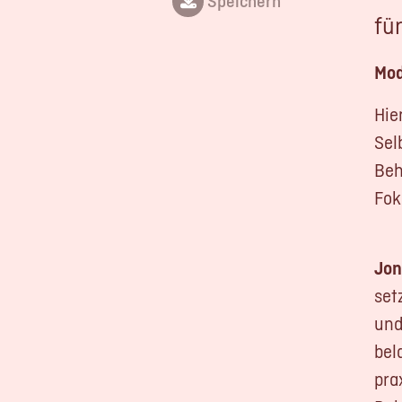
Speichern
fü
Mod
Hie
Sel
Beh
Fok
Jon
set
und
bel
pra