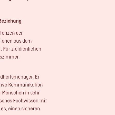
-Beziehung
G
etenzen der
ationen aus dem
 Für zieldienlichen
hutz
gszimmer.
ndheitsmanager. Er
ative Kommunikation
t Menschen in sehr
gisches Fachwissen mit
 es, einen sicheren