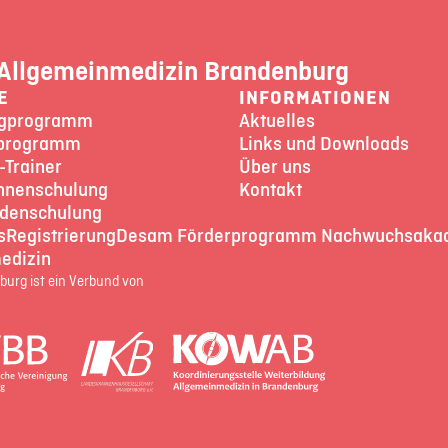
Allgemeinmedizin Brandenburg
E
INFORMATIONEN
ngprogramm
Aktuelles
programm
Links und Downloads
-Trainer
Über uns
nnenschulung
Kontakt
denschulung
s
Registrierung
Desam Förderprogramm Nachwuchsaka
edizin
urg ist ein Verbund von