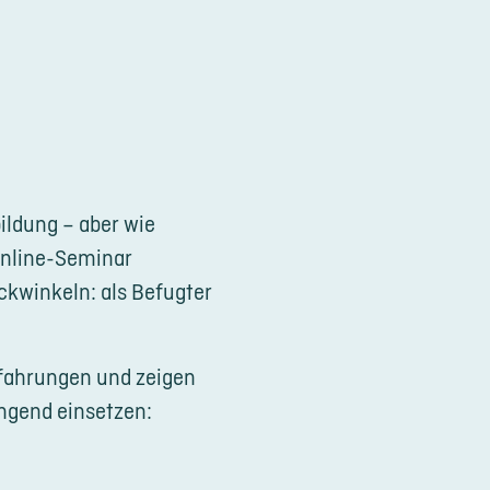
G
ildung – aber wie
hutz
 Online-Seminar
kwinkeln: als Befugter
rfahrungen und zeigen
ingend einsetzen: