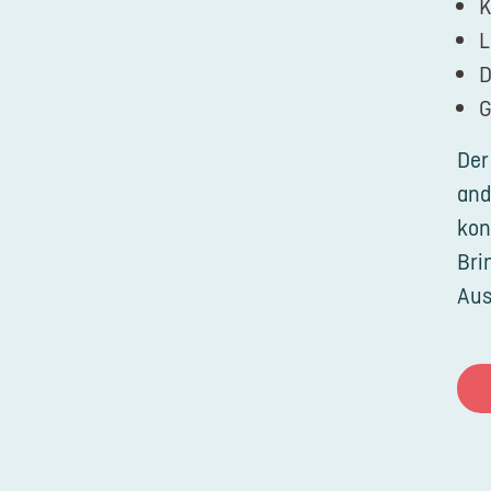
K
L
D
G
Der
and
kon
Bri
Aus