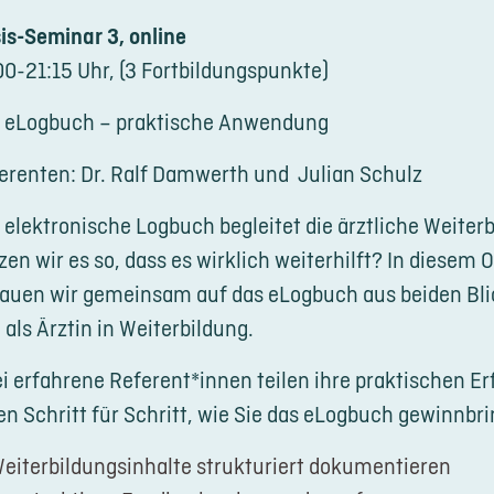
Kontakt
is-Seminar 3, online
00-21:15 Uhr, (3 Fortbildungspunkte)
LOGIN
 eLogbuch – praktische Anwendung
REGISTRIERUN
erenten: Dr. Ralf Damwerth und Julian Schulz
 elektronische Logbuch begleitet die ärztliche Weiterb
Impressum
Datensc
zen wir es so, dass es wirklich weiterhilft? In diesem
auen wir gemeinsam auf das eLogbuch aus beiden Blic
 als Ärztin in Weiterbildung.
i erfahrene Referent*innen teilen ihre praktischen E
en Schritt für Schritt, wie Sie das eLogbuch gewinnbr
eiterbildungsinhalte strukturiert dokumentieren