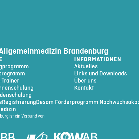
Allgemeinmedizin Brandenburg
E
INFORMATIONEN
ngprogramm
Aktuelles
programm
Links und Downloads
-Trainer
Über uns
nnenschulung
Kontakt
denschulung
s
Registrierung
Desam Förderprogramm Nachwuchsaka
edizin
urg ist ein Verbund von