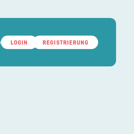
e
LOGIN
REGISTRIERUNG
n im KW-BB
g Allgemeinmedizin
 Pädiatrie
nstaltungshinweise
wnloads