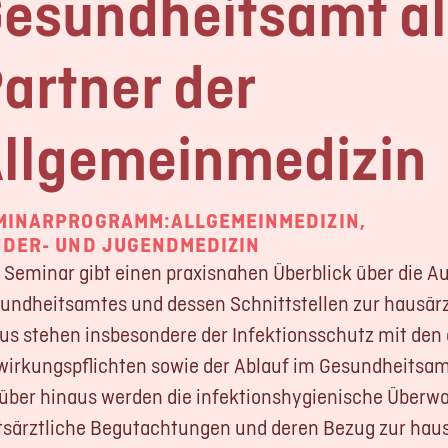
esundheitsamt al
Kontakt
artner der
LOGIN
REGISTRIERUN
llgemeinmedizin
Impressum
Datensc
MINARPROGRAMM:
ALLGEMEINMEDIZIN
,
NDER- UND JUGENDMEDIZIN
 Seminar gibt einen praxisnahen Überblick über die A
undheitsamtes und dessen Schnittstellen zur hausärzt
us stehen insbesondere der Infektionsschutz mit den 
wirkungspflichten sowie der Ablauf im Gesundheitsam
über hinaus werden die infektionshygienische Überw
särztliche Begutachtungen und deren Bezug zur haus