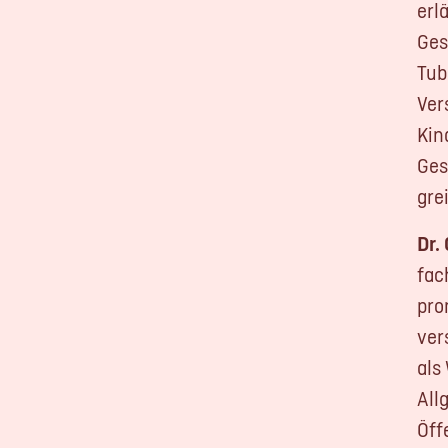
erl
Ges
Tub
Ver
Kin
Ges
gre
Dr.
fac
pro
ver
als
All
Öff