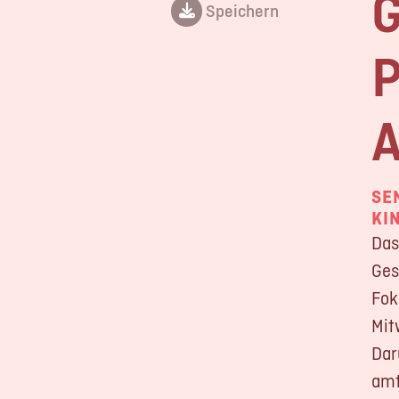
G
Speichern
P
A
SE
KI
Das
Ges
Fok
Mit
Dar
amt