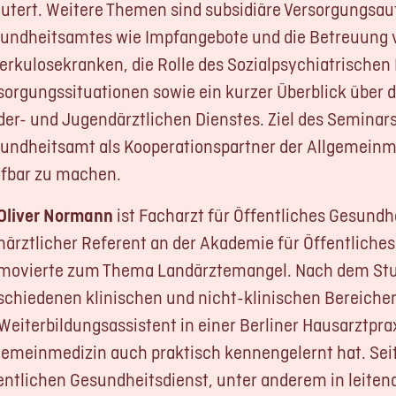
äutert. Weitere Themen sind subsidiäre Versorgungsa
undheitsamtes wie Impfangebote und die Betreuung 
erkulosekranken, die Rolle des Sozialpsychiatrischen
sorgungssituationen sowie ein kurzer Überblick über 
der- und Jugendärztlichen Dienstes. Ziel des Seminars 
undheitsamt als Kooperationspartner der Allgemeinm
ifbar zu machen.
 Oliver Normann
ist Facharzt für Öffentliches Gesundh
härztlicher Referent an der Akademie für Öffentliche
movierte zum Thema Landärztemangel. Nach dem Stu
schiedenen klinischen und nicht-klinischen Bereichen
 Weiterbildungsassistent in einer Berliner Hausarztpra
gemeinmedizin auch praktisch kennengelernt hat. Seit
entlichen Gesundheitsdienst, unter anderem in leiten