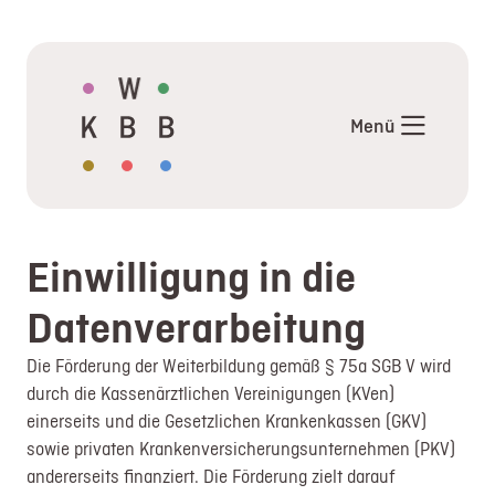
Aktuelles
Angebote
Menü
Termine
Mentor*innen im KW-BB
Weiterbildung
Allgemeinmedizin
Einwilligung in die
Weiterbildung Pädiatrie
Externe
Datenverarbeitung
Veranstaltungshinweise
Die Förderung der Weiterbildung gemäß § 75a SGB V wird
Links und Downloads
durch die Kassenärztlichen Vereinigungen (KVen)
FAQ
einerseits und die Gesetzlichen Krankenkassen (GKV)
Über uns
sowie privaten Krankenversicherungsunternehmen (PKV)
Kontakt
andererseits finanziert. Die Förderung zielt darauf